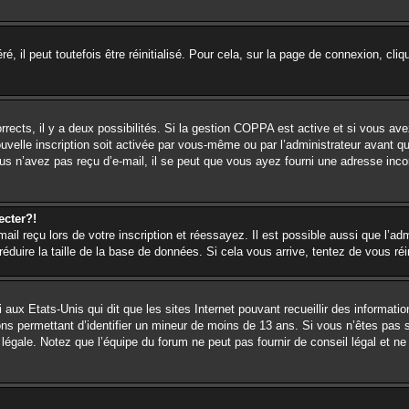
 il peut toutefois être réinitialisé. Pour cela, sur la page de connexion, cli
orrects, il y a deux possibilités. Si la gestion COPPA est active et si vous ave
ouvelle inscription soit activée par vous-même ou par l’administrateur avant q
us n’avez pas reçu d’e-mail, il se peut que vous ayez fourni une adresse incorr
ecter?!
l reçu lors de votre inscription et réessayez. Il est possible aussi que l’adm
éduire la taille de la base de données. Si cela vous arrive, tentez de vous réi
 aux Etats-Unis qui dit que les sites Internet pouvant recueillir des informa
ions permettant d’identifier un mineur de moins de 13 ans. Si vous n’êtes pas 
égale. Notez que l’équipe du forum ne peut pas fournir de conseil légal et ne 