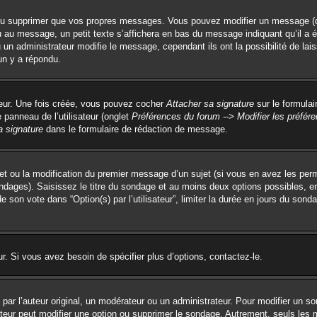
ou supprimer que vos propres messages. Vous pouvez modifier un message (que
 message, un petit texte s’affichera en bas du message indiquant qu’il a été é
un administrateur modifie le message, cependant ils ont la possibilité de lai
un y a répondu.
teur. Une fois créée, vous pouvez cocher
Attacher sa signature
sur le formulai
panneau de l’utilisateur (onglet
Préférences du forum --> Modifier les préfé
a signature
dans le formulaire de rédaction de message.
ujet ou la modification du premier message d’un sujet (si vous en avez les perm
ondages). Saisissez le titre du sondage et au moins deux options possibles, 
e son vote dans “Option(s) par l’utilisateur”, limiter la durée en jours du sonda
. Si vous avez besoin de spécifier plus d’options, contactez-le.
r l’auteur original, un modérateur ou un administrateur. Pour modifier un so
uteur peut modifier une option ou supprimer le sondage. Autrement, seuls les 