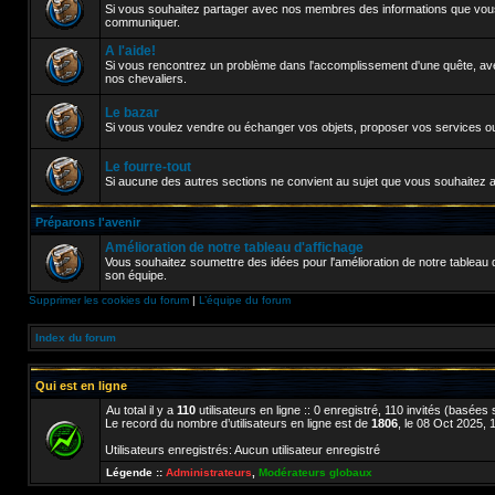
Si vous souhaitez partager avec nos membres des informations que vous 
communiquer.
A l'aide!
Si vous rencontrez un problème dans l'accomplissement d'une quête, avez
nos chevaliers.
Le bazar
Si vous voulez vendre ou échanger vos objets, proposer vos services ou 
Le fourre-tout
Si aucune des autres sections ne convient au sujet que vous souhaitez abo
Préparons l'avenir
Amélioration de notre tableau d'affichage
Vous souhaitez soumettre des idées pour l'amélioration de notre tableau d
son équipe.
Supprimer les cookies du forum
|
L’équipe du forum
Index du forum
Qui est en ligne
Au total il y a
110
utilisateurs en ligne :: 0 enregistré, 110 invités (basées
Le record du nombre d’utilisateurs en ligne est de
1806
, le 08 Oct 2025, 
Utilisateurs enregistrés: Aucun utilisateur enregistré
Légende ::
Administrateurs
,
Modérateurs globaux