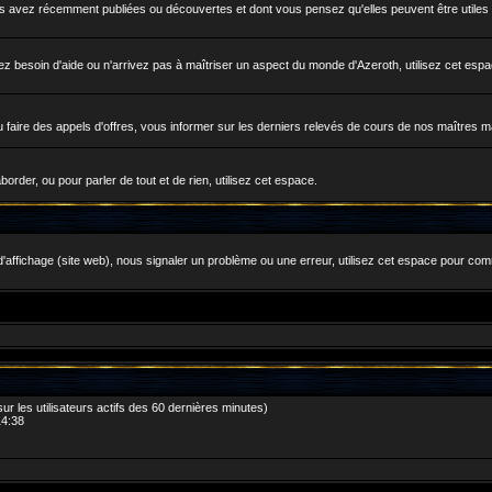
avez récemment publiées ou découvertes et dont vous pensez qu'elles peuvent être utiles à
 besoin d'aide ou n'arrivez pas à maîtriser un aspect du monde d'Azeroth, utilisez cet esp
faire des appels d'offres, vous informer sur les derniers relevés de cours de nos maîtres m
rder, ou pour parler de tout et de rien, utilisez cet espace.
'affichage (site web), nous signaler un problème ou une erreur, utilisez cet espace pour com
 sur les utilisateurs actifs des 60 dernières minutes)
14:38