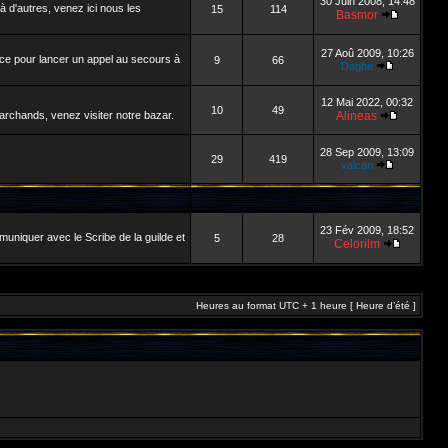
30 Juin 2008, 14:48
 d'autres, venez ici nous les
15
114
Basmor
27 Aoû 2009, 10:26
ace pour lancer un appel au secours à
9
66
Daghe
12 Mai 2022, 00:32
10
49
archands, venez visiter notre bazar.
Alineas
28 Sep 2009, 13:09
29
419
valcan
23 Fév 2009, 18:52
muniquer avec le Scribe de la guilde et
5
28
Celorilm
Heures au format UTC + 1 heure [ Heure d’été ]