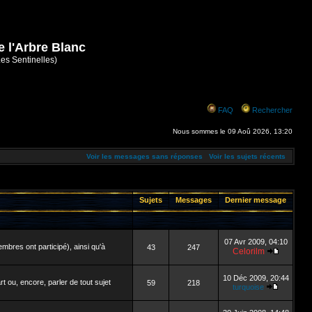
e l'Arbre Blanc
Les Sentinelles)
FAQ
Rechercher
Nous sommes le 09 Aoû 2026, 13:20
Voir les messages sans réponses
Voir les sujets récents
Sujets
Messages
Dernier message
07 Avr 2009, 04:10
mbres ont participé), ainsi qu'à
43
247
Celorilm
10 Déc 2009, 20:44
 ou, encore, parler de tout sujet
59
218
turquoise