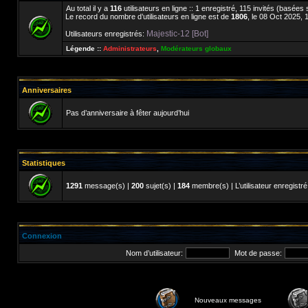
Au total il y a
116
utilisateurs en ligne :: 1 enregistré, 115 invités (basées
Le record du nombre d’utilisateurs en ligne est de
1806
, le 08 Oct 2025, 
Majestic-12 [Bot]
Utilisateurs enregistrés:
Légende ::
Administrateurs
,
Modérateurs globaux
Anniversaires
Pas d’anniversaire à fêter aujourd’hui
Statistiques
1291
message(s) |
200
sujet(s) |
184
membre(s) | L’utilisateur enregistré
Connexion
Nom d’utilisateur:
Mot de passe:
Nouveaux messages