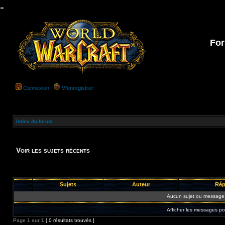
-
For
Connexion
M’enregistrer
Index du forum
Voir les sujets récents
Sujets
Auteur
Rép
Aucun sujet ou message 
Afficher les messages po
Page
1
sur
1
[ 0 résultats trouvés ]