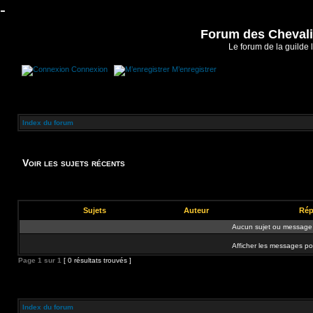
-
Forum des Chevalie
Le forum de la guilde 
Connexion
M’enregistrer
Index du forum
Voir les sujets récents
Sujets
Auteur
Rép
Aucun sujet ou message 
Afficher les messages po
Page
1
sur
1
[ 0 résultats trouvés ]
Index du forum