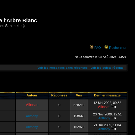
e l'Arbre Blanc
Les Sentinelles)
FAQ
Rechercher
Nous sommes le 08 Aoû 2026, 13:21
Voir les messages sans réponses
Voir les sujets récents
Auteur
Réponses
Vus
Dernier message
12 Mai 2022, 00:32
Alineas
0
528210
Alineas
23 Nov 2009, 12:51
Anthony
0
158640
Anthony
21 Juil 2009, 11:04
Anthony
0
152970
Anthony