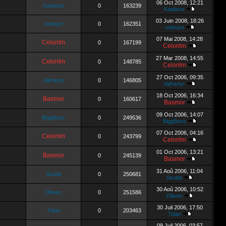
06 Oct 2008, 12:21
Kaelisse
0
163239
Kaelisse
03 Juin 2008, 18:26
voleuze
0
162351
voleuze
07 Mai 2008, 14:28
Celorilm
0
167199
Celorilm
27 Mar 2008, 14:55
Celorilm
0
148785
Celorilm
27 Oct 2006, 09:35
Valhartyr
0
146805
Valhartyr
18 Oct 2006, 16:34
Basmor
0
160617
Basmor
09 Oct 2006, 14:07
BiggBoss
0
249536
BiggBoss
07 Oct 2006, 04:16
Celorilm
0
243799
Celorilm
01 Oct 2006, 13:21
Basmor
0
245139
Basmor
31 Aoû 2006, 11:04
Skubb
0
250681
Skubb
30 Aoû 2006, 10:52
Dilwen
0
251586
Dilwen
30 Juil 2006, 17:50
Tolan
0
203463
Tolan
09 Juil 2006, 03:57