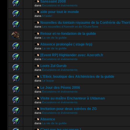
Sanssaint 2008
dans
Excursions et évènements
aide pour tout le monde
dans
A l'aide!
Nouvelles du lointain royaume de la Confrérie du Thor
dans
Les nouvelles d'Azeroth et de l'OutreTerre
Retour et re-fondation de la guilde
dans
La vie de la guilde
Absence prolongée ( stage hrp)
dans
La vie de la guilde
[Event RP] Highlander avec Azeroth.fr
dans
Excursions et évènements
Loots Zul Gurub
dans
Excursions et évènements
L'Elixir, boutique des Alchimistes de la guilde
dans
Le bazar
Le Jour des Péons 2006
dans
Excursions et évènements
Visite au maître Enchanteur à Uldaman
dans
Excursions et évènements
Invitation pour deux soirées de ZG
dans
Excursions et évènements
Absence
dans
La vie de la guilde
C'est pas les vacances !