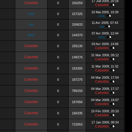
17 Juil 2009, 20:18
Celorilm
0
150259
Celorilm
19 Mai 2009, 19:39
Olrik
0
157325
Olrik
11 Avr 2009, 07:43
lula
0
150633
lula
07 Avr 2009, 12:44
Metz
0
144370
Metz
03 Avr 2009, 14:06
Celorilm
0
155130
Celorilm
31 Mar 2009, 09:12
Celorilm
0
149276
Celorilm
11 Mar 2009, 11:32
Celorilm
0
163305
Celorilm
04 Mar 2009, 17:54
Celorilm
0
167275
Celorilm
04 Mar 2009, 17:17
Celorilm
0
789150
Celorilm
04 Mar 2009, 16:07
Celorilm
0
167656
Celorilm
15 Fév 2009, 20:10
Celorilm
0
166335
Celorilm
17 Jan 2009, 08:34
Celorilm
0
722653
Celorilm