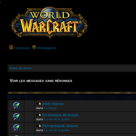
-
Connexion
M’enregistrer
Index du forum
Voir les messages sans réponses
petit coucou
dans
Le bazar
En manque de temps
dans
La vie de la guilde
Perrigrintouk absent
dans
La vie de la guilde