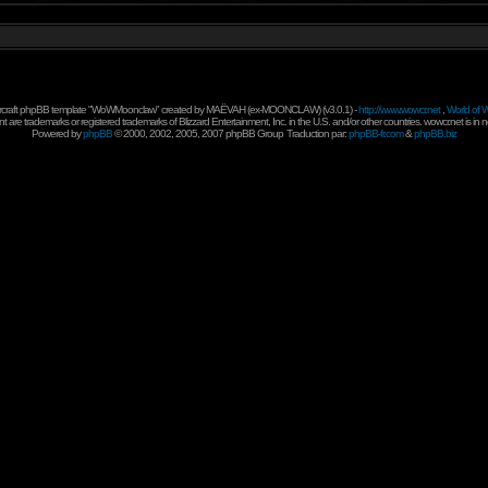
rcraft phpBB template "WoWMoonclaw" created by
MAËVAH
(ex-
MOONCLAW
) (v3.0.1) -
http://www.wowcr.net
,
World of W
 are trademarks or registered trademarks of Blizzard Entertainment, Inc. in the U.S. and/or other countries. wowcr.net is in 
Powered by
phpBB
© 2000, 2002, 2005, 2007 phpBB Group
Traduction par:
phpBB-fr.com
&
phpBB.biz