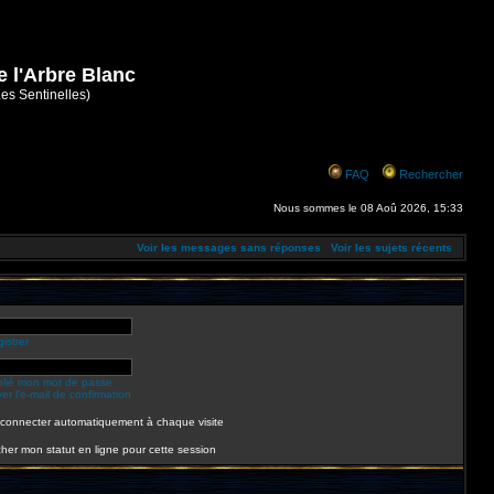
e l'Arbre Blanc
Les Sentinelles)
FAQ
Rechercher
Nous sommes le 08 Aoû 2026, 15:33
Voir les messages sans réponses
Voir les sujets récents
istrer
ublié mon mot de passe
r l’e-mail de confirmation
connecter automatiquement à chaque visite
her mon statut en ligne pour cette session