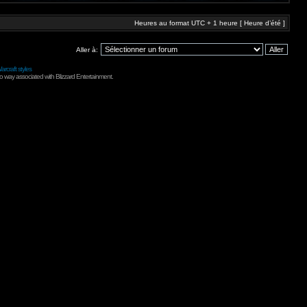
Heures au format UTC + 1 heure [ Heure d’été ]
Aller à:
arcraft styles
no way associated with Blizzard Entertainment.