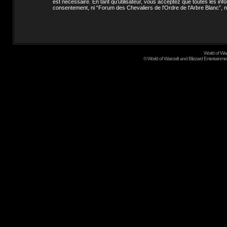
est nécessaire. En tant qu’utilisateur, vous acceptez que toutes les i
consentement, ni “Forum des Chevaliers de l'Ordre de l'Arbre Blanc”,
World of Wa
©
World of Warcraft and Blizzard Entertainment