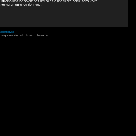
nformations ne soient pas diffusées à une tierce partie sans votre
 à compromettre les données.
arcraft styles
no way associated with Blizzard Entertainment.