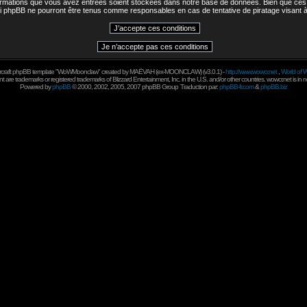
nformations que vous avez entrées soient stockées dans notre base de données. Bien que ces i
 ni phpBB ne pourront être tenus comme responsables en cas de tentative de piratage visant
rcraft phpBB template "WoWMoonclaw" created by
MAËVAH
(ex-
MOONCLAW
) (v3.0.1) -
http://www.wowcr.net
,
World of W
 are trademarks or registered trademarks of Blizzard Entertainment, Inc. in the U.S. and/or other countries. wowcr.net is in 
Powered by
phpBB
© 2000, 2002, 2005, 2007 phpBB Group
Traduction par:
phpBB-fr.com
&
phpBB.biz