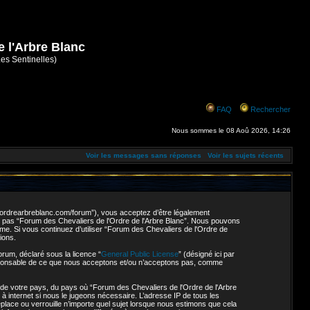
e l'Arbre Blanc
Les Sentinelles)
FAQ
Rechercher
Nous sommes le 08 Aoû 2026, 14:26
Voir les messages sans réponses
Voir les sujets récents
://ordrearbreblanc.com/forum”), vous acceptez d’être légalement
ez pas “Forum des Chevaliers de l'Ordre de l'Arbre Blanc”. Nous pouvons
ême. Si vous continuez d’utiliser “Forum des Chevaliers de l'Ordre de
ions.
orum, déclaré sous la licence “
General Public License
” (désigné ici par
responsable de ce que nous acceptons et/ou n’acceptons pas, comme
 de votre pays, du pays où “Forum des Chevaliers de l'Ordre de l'Arbre
à internet si nous le jugeons nécessaire. L’adresse IP de tous les
lace ou verrouille n’importe quel sujet lorsque nous estimons que cela