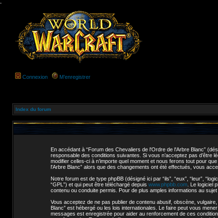
-
Connexion
M’enregistrer
Index du forum
En accédant à “Forum des Chevaliers de l'Ordre de l'Arbre Blanc” (dési
responsable des conditions suivantes. Si vous n’acceptez pas d’être lé
modifier celles-ci à n’importe quel moment et nous ferons tout pour que
l'Arbre Blanc” alors que des changements ont été effectués, vous accep
Notre forum est de type phpBB (désigné ici par “ils”, “eux”, “leur”, “l
“GPL”) et qui peut être téléchargé depuis
www.phpbb.com
. Le logicie
contenu ou conduite permis. Pour de plus amples informations au suje
Vous acceptez de ne pas publier de contenu abusif, obscène, vulgaire, 
Blanc” est hébergé ou les lois internationales. Le faire peut vous mene
messages est enregistrée pour aider au renforcement de ces conditions