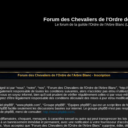
Forum des Chevaliers de l'Ordre d
Le forum de la guilde l'Ordre de l'Arbre Blanc (
Forum des Chevaliers de l'Ordre de l'Arbre Blanc - Inscription
gné ici par “nous”, “notre”, “nos”, “Forum des Chevaliers de l'Ordre de l'Arbre Blanc”, “http
galement responsable de toutes les conditions suivantes, alors n’accédez pas et/ou n’utilis
 vous en soyez informé, bien qu’il soit prudent de vérifier régulièrement celles-ci par vous-m
tez d’être légalement responsable des conditions découlant des mises à jour et/ou modificat
ogiciel phpBB”, “www.phpbb.com”, “Groupe phpBB”, “Equipes phpBB”) qui est un script libre de f
l phpBB facilite seulement les discussions basées sur internet. Le groupe phpBB n’est pas 
t de phpBB, merci de consulter:
http://www.phpbb.com/
.
diffamatoire, choquant, menaçant, à caractère sexuel ou autre qui peut transgresser les lois
r à un bannissement immédiat et permanent, avec une notification à votre fournisseur d’accès 
. Vous acceptez que “Forum des Chevaliers de l'Ordre de l'Arbre Blanc” supprime, édite, dép