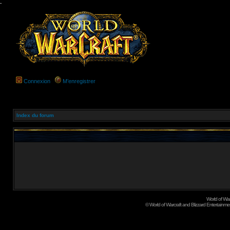
-
Connexion
M’enregistrer
Index du forum
World of Wa
©
World of Warcraft and Blizzard Entertainment