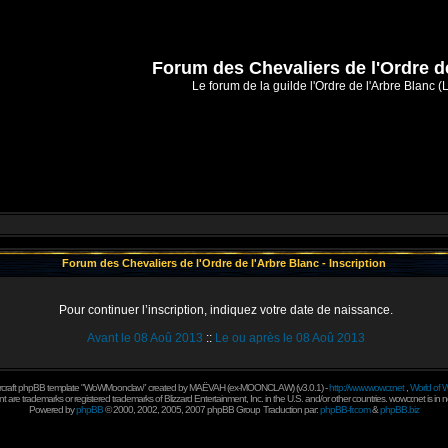
Forum des Chevaliers de l'Ordre d
Le forum de la guilde l'Ordre de l'Arbre Blanc (
Forum des Chevaliers de l'Ordre de l'Arbre Blanc - Inscription
Pour continuer l’inscription, indiquez votre date de naissance.
Avant le 08 Aoû 2013
::
Le ou après le 08 Aoû 2013
rcraft phpBB template "WoWMoonclaw" created by
MAËVAH
(ex-
MOONCLAW
) (v3.0.1) -
http://www.wowcr.net
,
World of W
 are trademarks or registered trademarks of Blizzard Entertainment, Inc. in the U.S. and/or other countries. wowcr.net is in 
Powered by
phpBB
© 2000, 2002, 2005, 2007 phpBB Group
Traduction par:
phpBB-fr.com
&
phpBB.biz