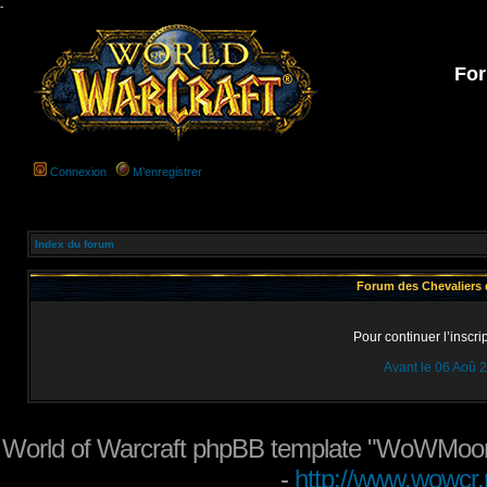
-
For
Connexion
M’enregistrer
Index du forum
Forum des Chevaliers d
Pour continuer l’inscri
Avant le 06 Aoû 
World of Warcraft phpBB template "WoWMoon
-
http://www.wowcr.