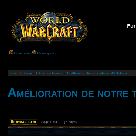
-
For
Connexion
M’enregistrer
Index du forum
»
Préparons l'avenir
»
Amélioration de notre tableau d'affichage
Amélioration de notre 
Page
1
sur
1
[ 5 sujets ]