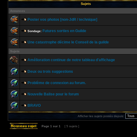
Sujets
Annonces
Poster vos photos [non-JdR / technique]
Futures sorties en Guilde
Sondage:
Une catastrophe décime le Conseil de la guilde
Sujets
Amélioration continue de notre tableau d'affichage
Deux ou trois suggestions
Problème de connexion au forum.
Nouvelle Balise pour le forum
BRAVO
Afficher les sujets postés depuis:
Page
1
sur
1
[ 5 sujets ]