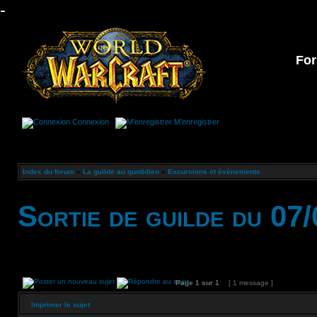
-
For
Connexion
M’enregistrer
Index du forum
»
La guilde au quotidien
»
Excursions et évènements
Sortie de guilde du 07
Page
1
sur
1
[ 1 message ]
Imprimer le sujet