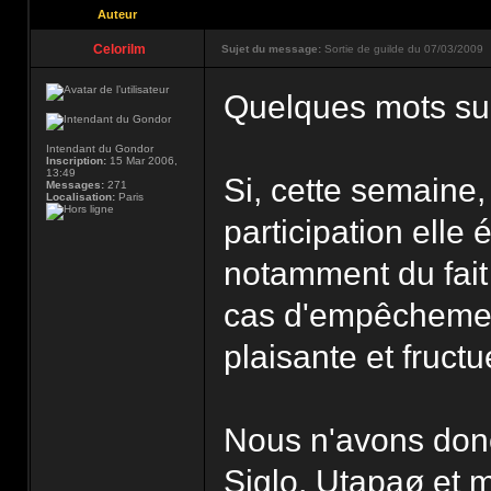
Auteur
Celorilm
Sujet du message:
Sortie de guilde du 07/03/2009
Quelques mots sur 
Intendant du Gondor
Inscription:
15 Mar 2006,
13:49
Si, cette semaine, 
Messages:
271
Localisation:
Paris
participation elle
notamment du fait 
cas d'empêchement)
plaisante et fruct
Nous n'avons donc
Siglo, Utapaø et m