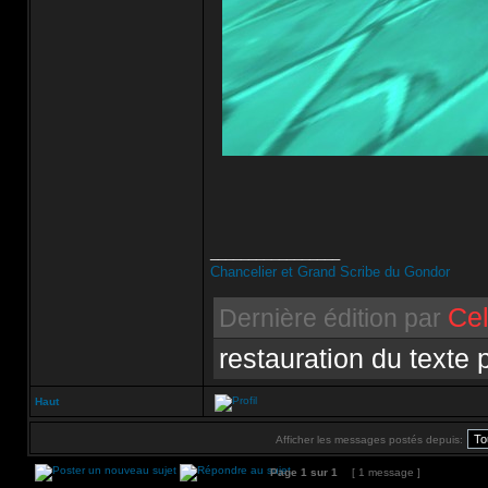
_________________
Chancelier et Grand Scribe du Gondor
Cel
Dernière édition par
restauration du texte 
Haut
Afficher les messages postés depuis:
Page
1
sur
1
[ 1 message ]