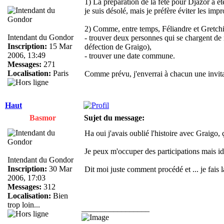
1) La préparation de la fête pour Djazor a é
je suis désolé, mais je préfère éviter les im
2) Comme, entre temps, Féliandre et Gretchi
Intendant du Gondor
- trouver deux personnes qui se chargent de r
Inscription:
15 Mar
défection de Graigo),
2006, 13:49
- trouver une date commune.
Messages:
271
Localisation:
Paris
Comme prévu, j'enverrai à chacun une invitat
Haut
Basmor
Sujet du message:
Ha oui j'avais oublié l'histoire avec Graigo,
Je peux m'occuper des participations mais idé
Intendant du Gondor
Inscription:
30 Mar
Dit moi juste comment procédé et ... je fais
2006, 17:03
Messages:
312
Localisation:
Bien
trop loin...
_________________