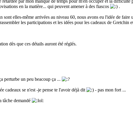
té retardée par mon manque de temps pour m'en occuper et la difficulté 
provisations en la matière... qui peuvent amener à des fiascos
.
n sont elles-même arrivées au niveau 60, nous avons eu l'idée de faire 
assembler les participations et les idées pour les cadeaux de Gretchin e
ion dès que ces détails auront été réglés.
 ça perturbe un peu beacoup ça ...
e cadeaux se n'est -je pense te l'avoir déjà dit
- pas mon fort ...
 la tâche demandé