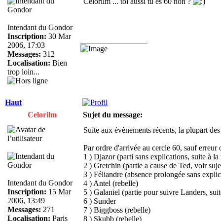
Celorilm ... toi aussi tu es 60 non ?
Intendant du Gondor
Inscription:
30 Mar
_________________
2006, 17:03
Messages:
312
Localisation:
Bien
trop loin...
Haut
Celorilm
Sujet du message:
Suite aux évènements récents, la plupart des
Par ordre d'arrivée au cercle 60, sauf erreur
1 ) Djazor (parti sans explications, suite à la
2 ) Gretchin (partie a cause de Ted, voir suje
3 ) Féliandre (absence prolongée sans explic
Intendant du Gondor
4 ) Antel (rebelle)
Inscription:
15 Mar
5 ) Galaniel (partie pour suivre Landers, suit
2006, 13:49
6 ) Sunder
Messages:
271
7 ) Biggboss (rebelle)
Localisation:
Paris
8 ) Skubb (rebelle)