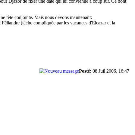
pour Djazor de fixer une date qui lui convienne à coup sûr. Ce dont
une fête conjointe. Mais nous devons maintenant:
t Féliandre (tâche compliquée par les vacances d'Eleazar et la
Posté:
08 Juil 2006, 16:47