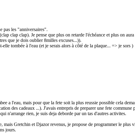
ie pas les "anniversaires".
(clap clap clap). Je pense que plus on retarde l'échéance et plus on aur
tres que je dois oublier 8milles excuses...)).
t-elle tombée à l'eau (et je serais alors à côté de la plaque... => je sors )
mbee a l'eau, mais pour que la fete soit la plus reussie possible cela d
ication des cadeaux ...). J'avais entrepris de preparer une fete commune
 qui n'arrange rien, je suis deja deborde par un tas d'autres activites.
, mais Gretchin et Djazor revenus, je propose de programmer le plus vi
ns jours.