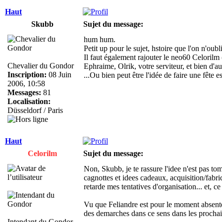
Haut
Skubb
Sujet du message:
hum hum.
Petit up pour le sujet, hstoire que l'on n'oubl
Il faut également rajouter le neo60 Celorilm 
Chevalier du Gondor
Ephraime, Olrik, votre serviteur, et bien d'au
Inscription:
08 Juin
...Ou bien peut être l'idée de faire une fête es
2006, 10:58
Messages:
81
Localisation:
Düsseldorf / Paris
Haut
Celorilm
Sujet du message:
Non, Skubb, je te rassure l'idee n'est pas to
cagnottes et idees cadeaux, acquisition/fabr
retarde mes tentatives d'organisation... et, ce
Vu que Feliandre est pour le moment absente
des demarches dans ce sens dans les prochai
Intendant du Gondor