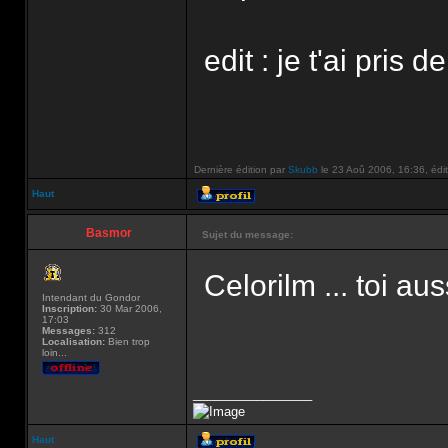
edit : je t'ai pris
Dernière édition par
Skubb
le 23 Aoû 2006, 16:36, édité
Haut
Basmor
Sujet du message:
Celorilm ... toi au
Intendant du Gondor
Inscription:
30 Mar 2006,
17:03
Messages:
312
Localisation:
Bien trop
loin...
_________________
Haut