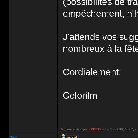
(possibilités de t
empêchement, n'he
J'attends vos sugg
nombreux à la fêt
Cordialement.
Celorilm
Celorilm
Dernière édition par
le 14 Oct 2006, 16:02, édi
Haut