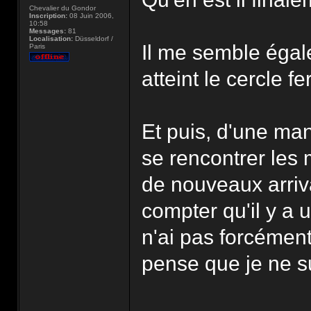
Chevalier du Gondor
Inscription:
08 Juin 2006,
10:58
Messages:
81
Localisation:
Düsseldorf /
Il me semble éga
Paris
atteint le cercle 
Et puis, d'une man
se rencontrer les 
de nouveaux arriv
compter qu'il y a 
n'ai pas forcément
pense que je ne su