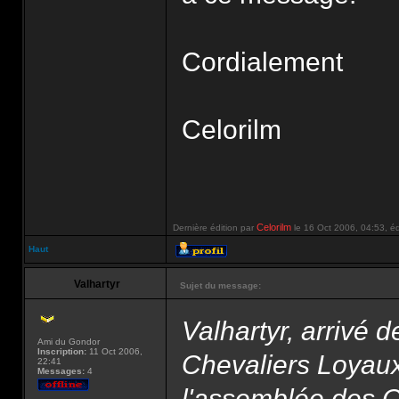
Cordialement
Celorilm
Celorilm
Dernière édition par
le 16 Oct 2006, 04:53, édi
Haut
Valhartyr
Sujet du message:
Valhartyr, arrivé 
Ami du Gondor
Inscription:
11 Oct 2006,
Chevaliers Loyaux
22:41
Messages:
4
l'assemblée des Of