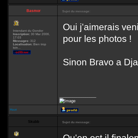
Basmor
Sujet du message:
Oui j'aimerais veni
Intendant du Gondor
Inscription:
30 Mar 2006,
pour les photos !
17:03
Messages:
312
Localisation:
Bien trop
loin...
Sinon Bravo a Dja
_________________
Haut
Skubb
Sujet du message:
Qu'en est il final