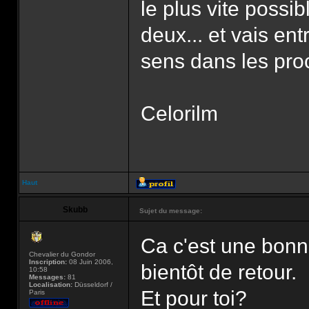
le plus vite poss
deux... et vais e
sens dans les pro
Celorilm
Haut
Skubb
Sujet du message:
Ca c'est une bon
Chevalier du Gondor
Inscription:
08 Juin 2006,
bientôt de retour.
10:58
Messages:
81
Localisation:
Düsseldorf /
Et pour toi?
Paris