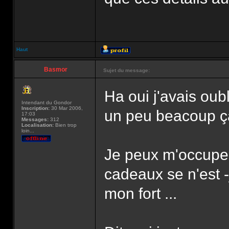
Haut
Basmor
Sujet du message:
Ha oui j'avais oubl
Intendant du Gondor
Inscription:
30 Mar 2006,
un peu beacoup ça
17:03
Messages:
312
Localisation:
Bien trop
loin...
Je peux m'occuper
cadeaux se n'est -
mon fort ...