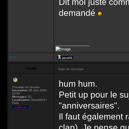
Dit moi juste comm
demandé
_________________
Haut
Skubb
Sujet du message:
hum hum.
Chevalier du Gondor
Inscription:
08 Juin 2006,
Petit up pour le su
10:58
Messages:
81
Localisation:
Düsseldorf /
"anniversaires".
Paris
Il faut également 
clap). Je pense qu