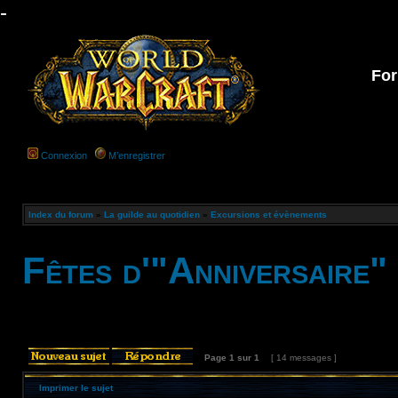
-
For
Connexion
M’enregistrer
Index du forum
»
La guilde au quotidien
»
Excursions et évènements
Fêtes d'"Anniversaire" 
Page
1
sur
1
[ 14 messages ]
Imprimer le sujet