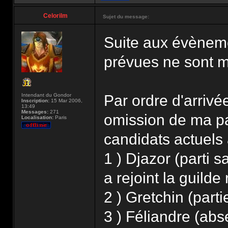
Celorilm
Sujet du message:
Suite aux évènemen
prévues ne sont m
Intendant du Gondor
Par ordre d'arrivé
Inscription:
15 Mar 2006,
13:49
Messages:
271
omission de ma par
Localisation:
Paris
candidats actuels 
1 ) Djazor (parti s
a rejoint la guilde
2 ) Gretchin (parti
3 ) Féliandre (ab