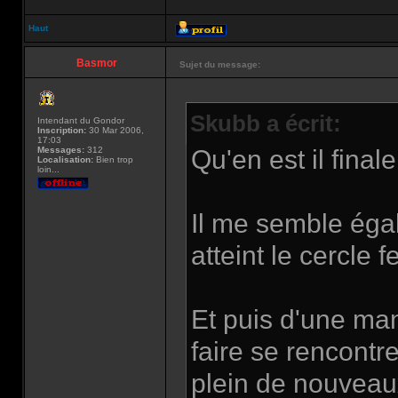
Haut
Basmor
Sujet du message:
Skubb a écrit:
Intendant du Gondor
Inscription:
30 Mar 2006,
17:03
Messages:
312
Qu'en est il final
Localisation:
Bien trop
loin...
Il me semble éga
atteint le cercle
Et puis d'une man
faire se rencontre
plein de nouveau