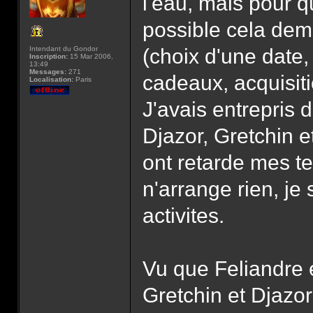
l'eau, mais pour qu
possible cela de
Intendant du Gondor
(choix d'une date,
Inscription:
15 Mar 2006,
13:49
Messages:
271
cadeaux, acquisiti
Localisation:
Paris
J'avais entrepris
Djazor, Gretchin e
ont retarde mes ten
n'arrange rien, je
activites.
Vu que Feliandre 
Gretchin et Djazo