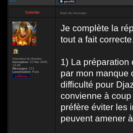
Haut
Celorilm
Sujet du message:
Je complète la rép
tout a fait correcte
Intendant du Gondor
1) La préparation 
Inscription:
15 Mar 2006,
13:49
Messages:
271
par mon manque d
Localisation:
Paris
difficulté pour Dja
convienne à coup s
préfère éviter les 
peuvent amener à