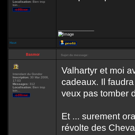
Localisation:
Bien trop
loin...
_________________
Haut
Basmor
Sujet du message:
Valhartyr et moi
Intendant du Gondor
Inscription:
30 Mar 2006,
cadeaux. Il faudra
17:03
Messages:
312
Localisation:
Bien trop
veux pas tomber d
loin...
Et ... surement ora
révolte des Cheval