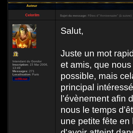
Auteur
Celorilm
Sujet du message:
Fêtes d'"Anniversaire" (à suivre)
Salut,
Juste un mot rapi
Intendant du Gondor
et amis, que nous
Inscription:
15 Mar 2006,
13:49
Messages:
271
possible, mais cel
Localisation:
Paris
principal intéressé
l'évènement afin 
nous le temps d'êt
une petite fête en 
d'avoir atteint da