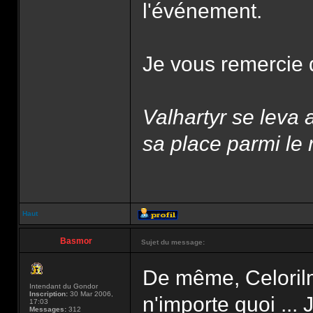
l'événement.
Je vous remercie d
Valhartyr se leva 
sa place parmi le 
Haut
Basmor
Sujet du message:
De même, Celorilm
Intendant du Gondor
Inscription:
30 Mar 2006,
n'importe quoi ... 
17:03
Messages:
312