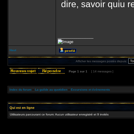
dire, savoir quiu re
_________________
Haut
Afficher les messages postés depuis:
Page
1
sur
1
[ 14 messages ]
Index du forum
»
La guilde au quotidien
»
Excursions et évènements
Qui est en ligne
Utilisateurs parcourant ce forum: Aucun utilisateur enregistré et 9 invités